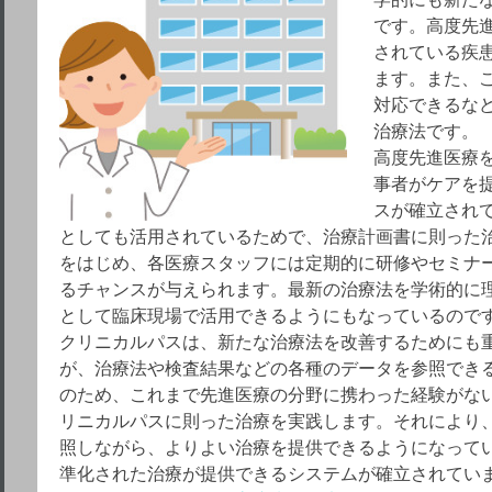
です。高度先
されている疾
ます。また、
対応できるな
治療法です。
高度先進医療
事者がケアを
スが確立され
としても活用されているためで、治療計画書に則った
をはじめ、各医療スタッフには定期的に研修やセミナ
るチャンスが与えられます。最新の治療法を学術的に
として臨床現場で活用できるようにもなっているので
クリニカルパスは、新たな治療法を改善するためにも
が、治療法や検査結果などの各種のデータを参照でき
のため、これまで先進医療の分野に携わった経験がな
リニカルパスに則った治療を実践します。それにより
照しながら、よりよい治療を提供できるようになって
準化された治療が提供できるシステムが確立されてい