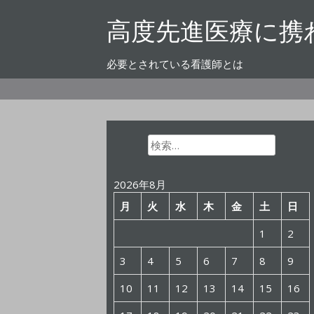
コ
高度先進医療に携
ン
テ
ン
必要とされている看護師とは
ツ
へ
ス
キ
ッ
検
索:
プ
2026年8月
月
火
水
木
金
土
日
1
2
3
4
5
6
7
8
9
10
11
12
13
14
15
16