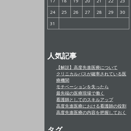
17
18
19
20
21
22
23
24
25
26
27
28
29
30
31
人気記事
【解説】高度先進医療について
クリニカルパスが確率されている医
療機関
モチベーションを失ったら
最先端の医療現場で働く
看護師としてのスキルアップ
高度先進医療における看護師の役割
高度先進医療の内容を把握しておく
タグ