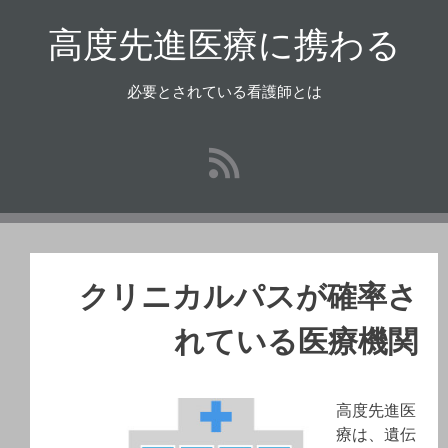
コ
高度先進医療に携わる
ン
テ
ン
必要とされている看護師とは
ツ
へ
ス
キ
ッ
プ
クリニカルパスが確率さ
れている医療機関
高度先進医
療は、遺伝