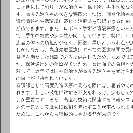
日々進化しており、がん治療や心臓手術、再生医療な
す。高度先進医療の大きな特徴の一つは、個別化治療
遺伝情報や生活環境に応じて治療法を選択できるため
期待できます。また、ロボット手術や遠隔医療といっ
で、手術の精度や安全性が向上しています。特に、ロ
患者の体への負担が少なく、回復も早いという利点が
しかしながら、高度先進医療はすべての医療機関で受
基準を満たした施設でのみ提供されるため、地方では
た、保険適用外の治療が多いため、費用面での負担が
対して、近年では国や自治体が高度先進医療を受けら
の向上が期待されています。
看護師として高度先進医療に関わる際には、患者やそ
れます。新しい技術に対する不安を和らげ、安心して
とが重要です。また、高度な技術に関連する情報やス
ムの一員として適切に役割を果たすことが求められま
ために、これからも積極的に学ぶ姿勢が大切です。