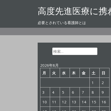
コ
高度先進医療に携
ン
テ
ン
必要とされている看護師とは
ツ
へ
ス
キ
ッ
検
索:
プ
2026年8月
月
火
水
木
金
土
日
1
2
3
4
5
6
7
8
9
10
11
12
13
14
15
16