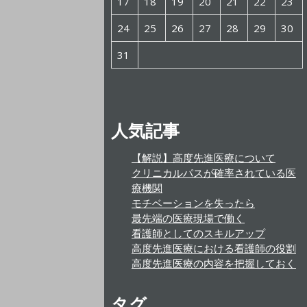
17
18
19
20
21
22
23
24
25
26
27
28
29
30
31
人気記事
【解説】高度先進医療について
クリニカルパスが確率されている医
療機関
モチベーションを失ったら
最先端の医療現場で働く
看護師としてのスキルアップ
高度先進医療における看護師の役割
高度先進医療の内容を把握しておく
タグ