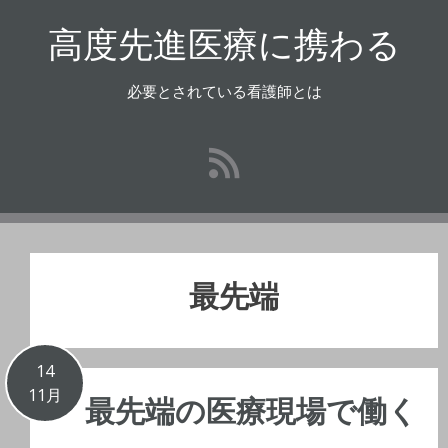
コ
高度先進医療に携わる
ン
テ
ン
必要とされている看護師とは
ツ
へ
ス
キ
ッ
プ
最先端
14
11月
最先端の医療現場で働く