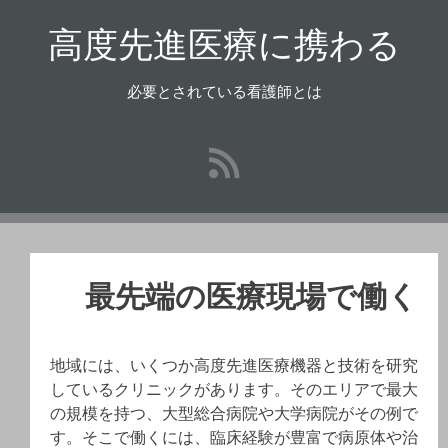
コ
高度先進医療に携わる
ン
テ
ン
必要とされている看護師とは
ツ
へ
ス
キ
ッ
プ
最先端の医療現場で働く
地域には、いくつか高度先進医療機器と技術を研究
しているクリニックがあります。そのエリアで最大
の規模を持つ、大型総合病院や大学病院がその例で
す。そこで働くには、臨床経験が豊富で病原体や治