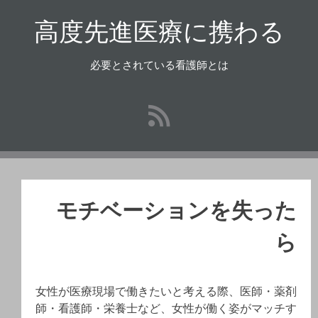
コ
高度先進医療に携わる
ン
テ
ン
必要とされている看護師とは
ツ
へ
ス
キ
ッ
プ
モチベーションを失った
ら
女性が医療現場で働きたいと考える際、医師・薬剤
師・看護師・栄養士など、女性が働く姿がマッチす